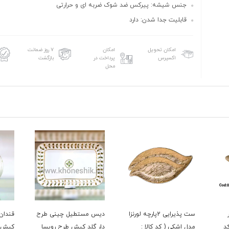
جنس شیشه: پیرکس ضد شوک ضربه ای و حرارتی
قابلیت جدا شدن: دارد
امکان تحویل
امکان
۷ روز ضمانت
اکسپرس
پرداخت در
بازگشت
محل
ست پذیرایی 2پارچه لورنزا
دیس مستطیل چینی طرح
قندان
د
مدل اشکی ( کد کالا :
دار گلد کیش طرح رویسا
کیش ط