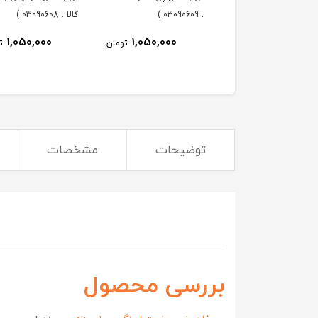
: 03090609 )
کالا : 03090608 )
1,050,000
1,050,000
1,050,000
تومان
تومان
ت
توضیحات
مشخصات
بررسی محصول