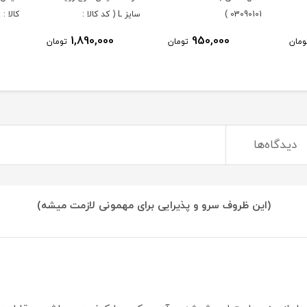
03090101 )
سایز L ( کد کالا :
کالا : 03071434 )
03071451 )
1,890,000
950,000
ومان
تومان
تومان
دیدگاه‌ها
(این ظروف سرو و پذیرایی برای مهمونی لازمت میشه)