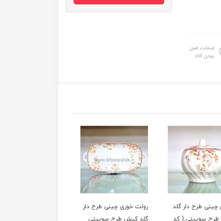
ضمانت اصل
بودن کالا
 چینی طرح دار گلد
رولت خوری چینی طرح دار
فنجان و نعلبکی 6 نفره
رح سوییتی ( کد
گلد کیش طرح سوییتی
چینی طرح دار گلد کیش