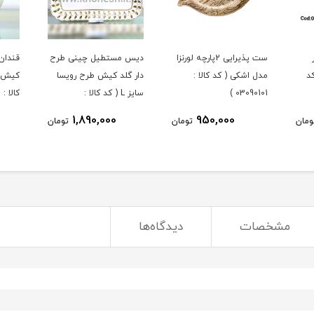
ست پذیرایی 2پارچه لورنزا
دیس مستطیل چینی طرح
قندان
د
مدل اشکی ( کد کالا :
دار گلد کیش طرح رویسا
کیش ط
03090101 )
سایز L ( کد کالا :
کالا : 03071434 )
03071451 )
1,890,000
950,000
ومان
تومان
تومان
مشخصات
دیدگاه‌ها