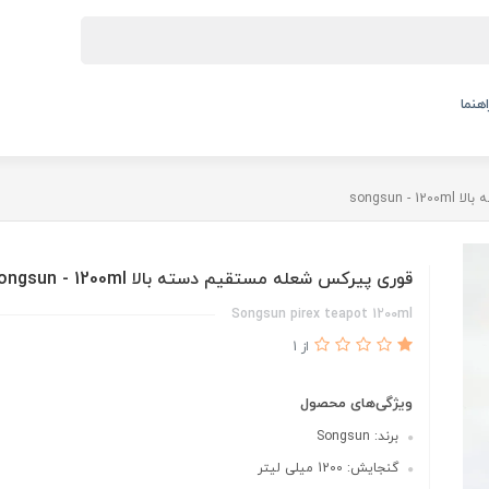
اهنما
songsun
قوری پیرکس شعله مستقیم دسته بالا songsun - 1200ml
Songsun pirex teapot 1200ml
از 1
ویژگی‌های محصول
برند: Songsun
گنجایش: 1200 میلی لیتر