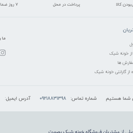
ودن کالا
پرداخت در محل
۷ روز ضمانت بازگشت
یان
ما ر
ل
از خونه شیک
فارش ها
 از گارانتی خونه شیک
شماره تماس:
09218831398
آدرس ایمیل:
 خیلی از مشتریان فروشگاه خونه شیک بصورت