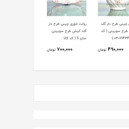
 چینی طرح دار گلد
رولت خوری چینی طرح دار
فنجان و نعلبکی 6 نفره
رح سوییتی ( کد
گلد کیش طرح سوییتی
چینی طرح دار گلد کیش
سایز S ( کد کالا :
طرح سوییتی ( کد کالا :
03071427 )
03071431 )
3,590,000
700,000
490,000
تومان
تومان
توم