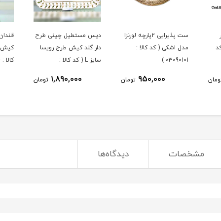
ست پذیرایی 2پارچه لورنزا
دیس مستطیل چینی طرح
قندان
د
مدل اشکی ( کد کالا :
دار گلد کیش طرح رویسا
کیش ط
03090101 )
سایز L ( کد کالا :
کالا : 03071434 )
03071451 )
1,890,000
950,000
ومان
تومان
تومان
مشخصات
دیدگاه‌ها