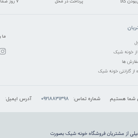
ودن کالا
پرداخت در محل
۷ روز ضمانت بازگشت
یان
ما ر
ل
از خونه شیک
فارش ها
 از گارانتی خونه شیک
شماره تماس:
09218831398
آدرس ایمیل:
 خیلی از مشتریان فروشگاه خونه شیک بصورت