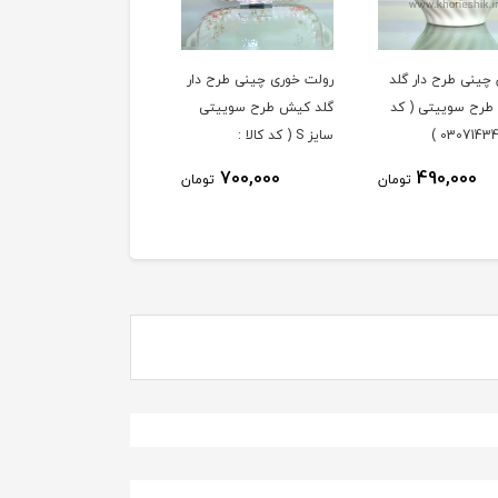
 چینی طرح دار گلد
رولت خوری چینی طرح دار
فنجان و نعلبکی 6 نفره
رح سوییتی ( کد
گلد کیش طرح سوییتی
چینی طرح دار گلد کیش
سایز S ( کد کالا :
طرح سوییتی ( کد کالا :
03071427 )
03071431 )
3,590,000
700,000
490,000
تومان
تومان
توم