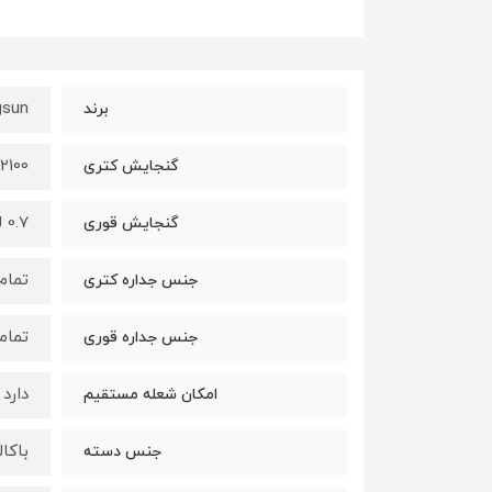
gsun
برند
2100 میلی لیتر
گنجایش کتری
0.7 لیتر
گنجایش قوری
تمام
جنس جداره کتری
تمام
جنس جداره قوری
دارد
امکان شعله مستقیم
باکا
جنس دسته