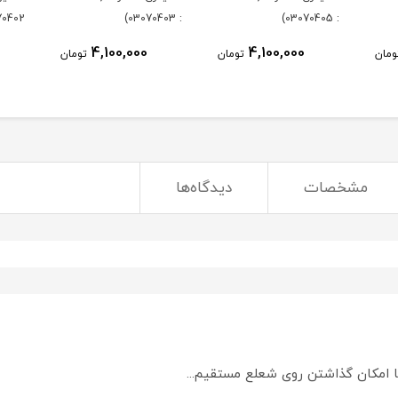
0402)
: 03070403)
: 03070405)
4,100,000
4,100,000
ومان
تومان
تومان
مشخصات
دیدگاه‌ها
ا امکان گذاشتن روی شعلع مستقیم...