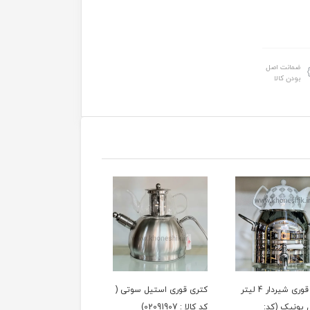
ضمانت اصل
بودن کالا
کتری قوری شیردار 4 لیتر
کتری قوری استیل سوتی (
کتری تک استیل مدل
 یونیک (کد:
کد کالا : 02091907)
سوتی نیم لیتری (کدکالا: