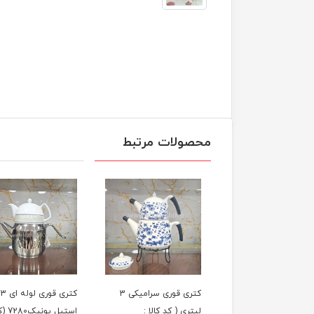
محصولات مرتبط
کتری قوری شیردار 5 لیتر
کتری قوری سرامیکی 3
کت
یل یونیک (کد کالا
لیتری ( کد کالا :
استیل یونی