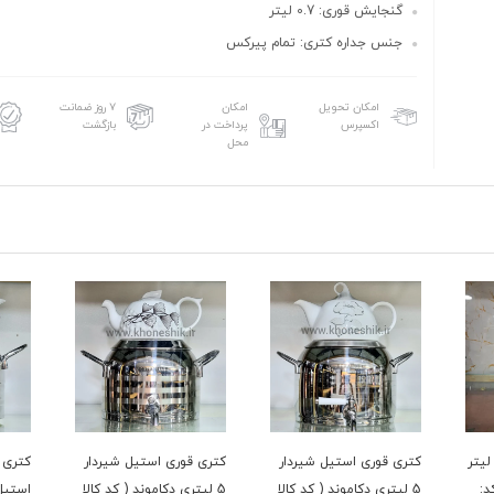
گنجایش قوری: 0.7 لیتر
جنس جداره کتری: تمام پیرکس
امکان تحویل
امکان
۷ روز ضمانت
اکسپرس
پرداخت در
بازگشت
محل
ری قوری لوله ای 3 لیتر
کتری قوری استیل شیردار
کتری قوری استیل شیردار
ک7280 (کد:
5 لیتری دکاموند ( کد کالا
5 لیتری دکاموند ( کد کالا
استیل