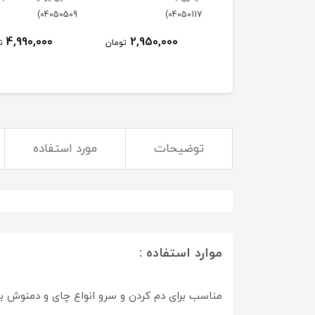
04050509)
04050117)
4,990,000
2,950,000
7,270,000
تومان
تومان
ت
توضیحات
مورد استفاده
موارد استفاده :
مناسب برای دم کردن و سرو انواع چای و دمنوش ب