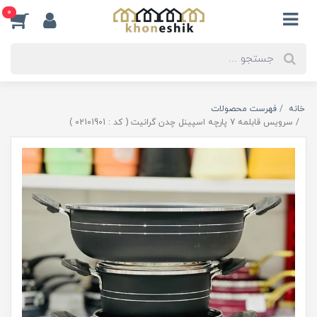
0
خانه
فهرست محصولات
سرویس قابلمه 7 پارچه اسپینل چدن گرانیت ( کد : 02101901 )