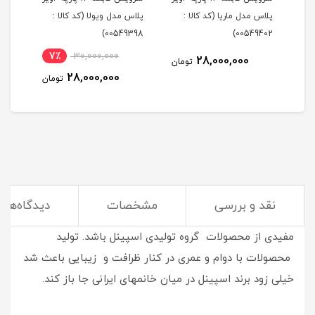
 کالا :
پلاس مدل ماریا (کد کالا :
پلاس مدل ویولا (کد کالا :
399)
00549398)
00549402)
7٪
30,000,000
28,000,000
مان
تومان
28,000,000
تومان
نقد و بررسی
مشخصات
دیدگاه‌ها
خوش نام , با کیفیت و پرطرفدار
میتواند معرفی مختصر و
مفیدی از محصولات گروه تولیدی اسپینل باشد. تولید
محصولات با دوام و عمری در کنار ظرافت و زیبایی باعث شد
خیلی زود برند اسپینل در میان خانمهای ایرانی جا باز کند.