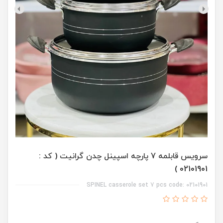
سرویس قابلمه 7 پارچه اسپینل چدن گرانیت ( کد :
02101901 )
SPINEL casserole set 7 pcs code: 02101901