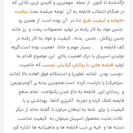
ازگذشته تا کنون از جمله مهمترین و کلیدی ترین نکاتی که
در هنگام انتخاب قابلمه به آن توجه میشده بحث
سلامت
خانواده و کیفیت طبخ غذا
در آن بوده است. از همین رو
جنس مواد به کار رفته در تولید محصولات پخت و پز مانند
جنس روکش , جنس بدنه , کیفیت و مواد به کار رفته در
کف قابلمه و ... بسیار مهم و حائذ اهمیت بوده است.گروه
تولیدی اسپینل با درک اهمیت بالای این موضوع اقدام به
تولید
قابلمه هایی با روکش گرانیتی نچسب
که خاصیت
نچسب بودن (مانند تفلون) و استحکام فوق العاده بالا (مانند
سرامیک) را داراست کرده است.همچنین بدنه ی آلومینویمی
و رسانای این قابلمه به داغ شدن یکنواخت تمام سطح
قابلمه کمک کرده و تجربه آشپزی کاملا بهداشتی و با
کیفیت را برای شما به ارمغان میاورد.نا گفته نماند از دیگر
نکات مثبت محصول اسپینل میتوان به کیفیت مناسب
دسته ها و قپه ی درب قابلمه ها و ماهیتابه ها اشاره کرد.