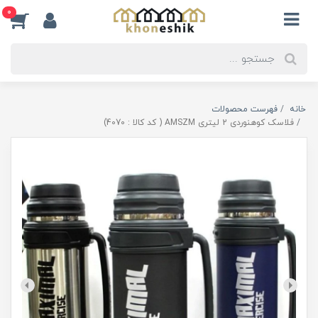
0
خانه
فهرست محصولات
فلاسک کوهنوردی 2 لیتری AMSZM ( کد کالا : 4070)