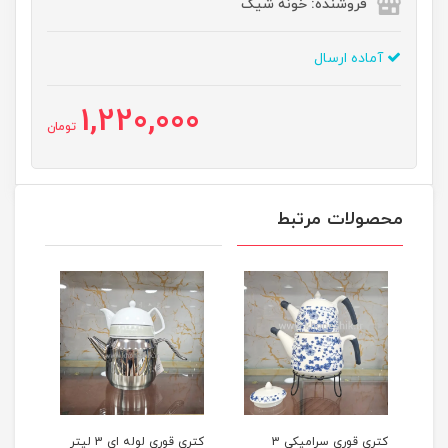
فروشنده: خونه شیک
آماده ارسال
1,220,000
تومان
محصولات مرتبط
لیتر
کتری قوری سرامیکی 3
کتری قوری لوله ای 3 لیتر
ماگ 