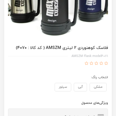
فلاسک کوهنوردی 2 لیتری AMSZM ( کد کالا : 4070)
AMSZM Flask model4071
انتخاب رنگ:
مشکی
آبی
سیلور
ویژگی‌های محصول