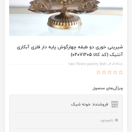
شیرینی خوری دو طبقه چهارگوش پایه دار فلزی آبکاری
آنتیک (کد کالا 02071205)
two floors pastry dish 02071208
ویژگی‌های محصول
فروشنده: خونه شیک
ناموجود