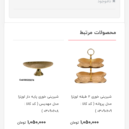
ناموجود
محصولات مرتبط
شیرینی خوری 2 طبقه لورنزا
شیرینی خوری پایه دار لورنزا
مدل پروانه ( کد کالا :
مدل مهدیس ( کد کالا :
مدل 
101 )
03090608 )
03090609 )
1,050,000
1,050,000
مان
تومان
تومان