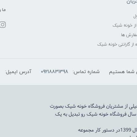
یان
ما ر
ل
از خونه شیک
فارش ها
 از گارانتی خونه شیک
شماره تماس:
09218831398
آدرس ایمیل:
 خیلی از مشتریان فروشگاه خونه شیک بصورت
د سال فروشگاه
خونه شیک
رو تبدیل به یک
وعه