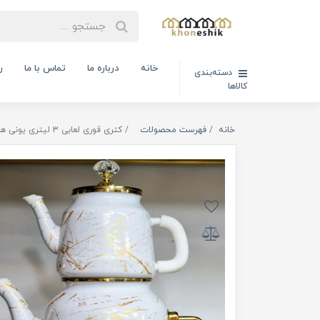
خانه
درباره ما
تماس با ما
ر
دسته‌بندی
کالاها
خانه
فهرست محصولات
کتری قوری لعابی 3 لیتری یونی هوم ( کد کالا : 03070408)