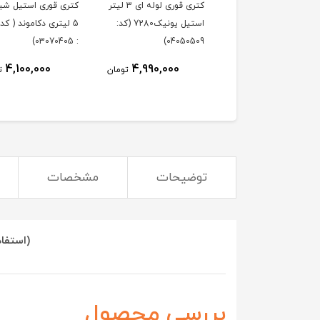
کتری قوری سرامیکی 3
کتری قوری لوله ای 3 لیتر
کتری قوری استیل شیر
ی ( کد کالا :
استیل یونیک7280 (کد:
5 لیتری دکاموند ( کد 
: 03070405)
04050509)
040501
4,100,000
4,990,000
2,950,000
تومان
تومان
ت
توضیحات
مشخصات
(استفاد
بررسی محصول