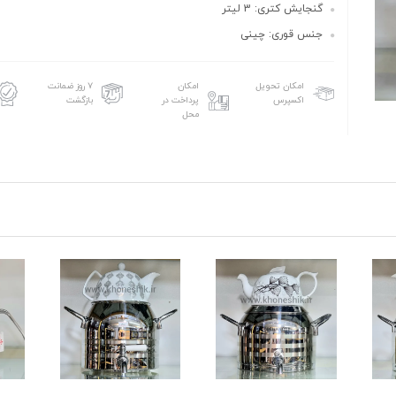
گنجایش کتری: 3 لیتر
جنس قوری: چینی
امکان تحویل
امکان
۷ روز ضمانت
اکسپرس
پرداخت در
بازگشت
محل