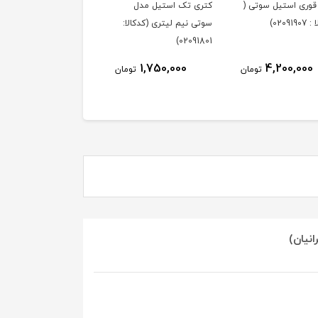
قوری استیل سوتی (
کتری تک استیل مدل
020919)
سوتی نیم لیتری (کدکالا:
02091801)
1,750,000
4,200,000
تومان
تومان
انیان)