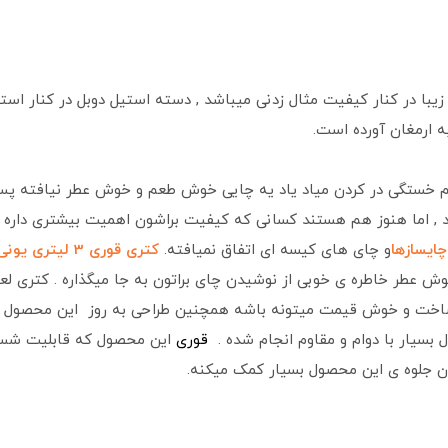
زیبا در کنار کیفیت مثال زدنی میباشد , دسته استیل دوبل در کنار است
ه ارمغان آورده است.
سم خستگی در کردن میاد یاد یه چایی خوش طعم و خوش عطر نیافته پس
د , اما هنوز هم هستند کسانی که کیفیت براشون اهمیت بیشتری داره 
چایسازها
و چای های کیسه ای اتفاق نمیافته.
کتری قوری 3 لیتری یونی هوم
وش عطر خاطره ی خوبی از نوشیدن چای براتون به جا میگذاره . کتری 
اخت و خوش قیمت میتونه باشه همچنین طراحی به روز
این محصول و 
بسیار با دوام و مقاوم انجام شده .
قوری
این محصول که قابلیت شستش
ن جلوه ی این محصول بسیار کمک میکنه.