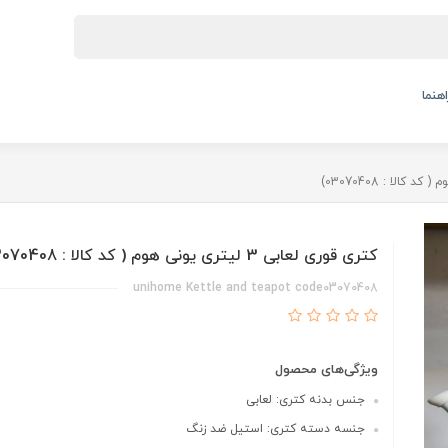
اهنما
کتری قوری لعابی 3 لیتری یونی هوم ( کد کالا : 03070408)
unihome Kettle and teapot code03070408
ویژگی‌های محصول
جنس بدنه کتری: لعابی
جنسه دسته کتری: استیل ضد زنگ