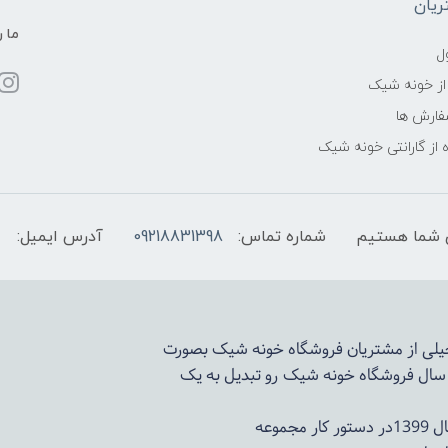
یان
ما ر
ل
از خونه شیک
فارش ها
 از گارانتی خونه شیک
شماره تماس:
09218831398
آدرس ایمیل:
 خیلی از مشتریان فروشگاه خونه شیک بصورت
د سال فروشگاه
خونه شیک
رو تبدیل به یک
وعه