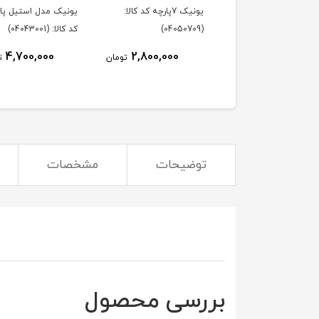
یونیک 7پارچه کد کالا:
یونیک مدل استیل پایه
(04050709)
کد کالا: (04043001)
4,700,000
2,800,000
تومان
ت
توضیحات
مشخصات
بررسی محصول