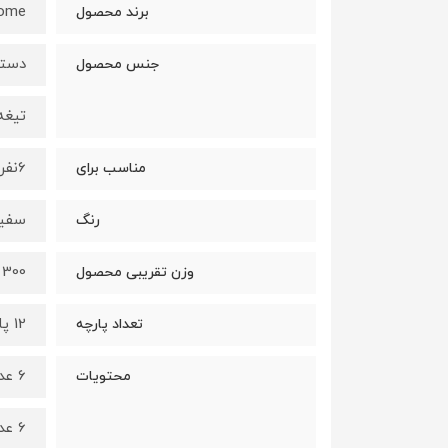
home
برند محصول
دسته
جنس محصول
تیغه
6نفر
مناسب برای
سفید
رنگ
300 گرم
وزن تقریبی محصول
12 پارچه
تعداد پارچه
6 عدد کارد میوه خوری
محتویات
6 عدد چنگال میوه خوری