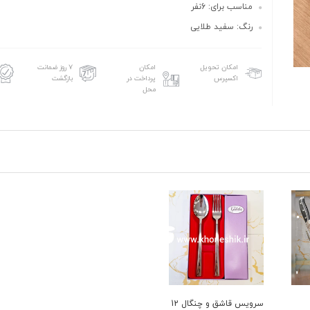
مناسب برای: 6نفر
رنگ: سفید طلایی
امکان تحویل
امکان
۷ روز ضمانت
اکسپرس
پرداخت در
بازگشت
محل
سرویس قاشق و چنگال 12