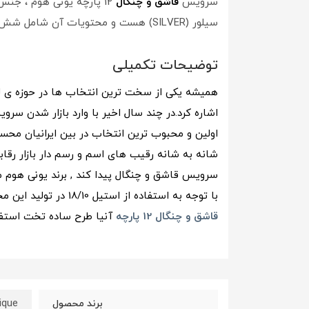
سرویس
قاشق و چنگال
12 پارچه یونی هوم ، جنس این محصول از استیل 18/10 می باشد ، این سرویس
سیلور (SILVER) هست و محتویات آن شامل شش عدد چنگال غذاخوری و شش عدد قاشق غذاخوری می باشد.
توضیحات تکمیلی
همیشه یکی از سخت ترین انتخاب ها در حوزه ی
ل
اشاره کرد.در چند سال اخیر با وارد بازار شدن 
اولین و محبوب ترین انتخاب در بین ایرانیان محسو
شانه به شانه رقیب های اسم و رسم دار بازار رقا
سرویس قاشق و چنگال پیدا کند , برند یونی هوم می
با توجه به استفاده از استیل 18/10 در تولید این محصول استفاده از ماشین ظرفشویی منعی ندارد و با خیال آسوده میتوانید از ماشین ظرفشویی برای شستشوی سرویس
قاشق و چنگال 12 پارچه
آنیا طرح ساده تخت استفا
ique
برند محصول