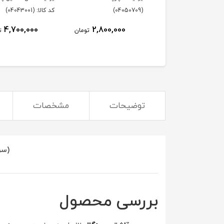
(04050709)
کد کالا: (04043001)
4,700,000
2,800,000
تومان
ت
توضیحات
مشخصات
(سر
بررسی محصول