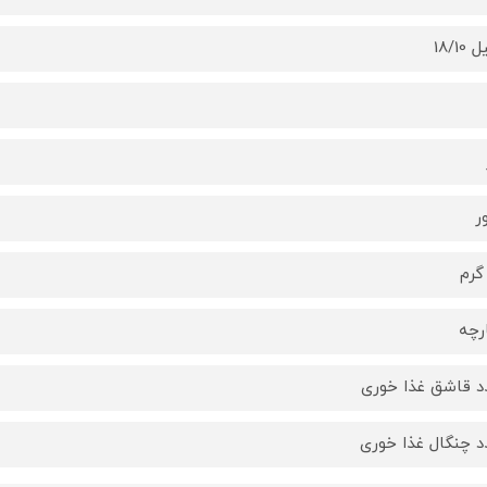
18/1
ر