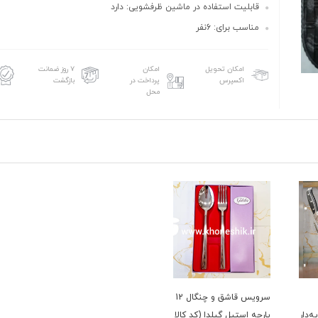
قابلیت استفاده در ماشین ظرفشویی: دارد
مناسب برای: 6نفر
امکان تحویل
امکان
۷ روز ضمانت
اکسپرس
پرداخت در
بازگشت
محل
سرویس قاشق و چنگال 12
‌دار
پارچه استیل گیلدا (کد کالا