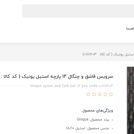
اهنما
سرویس قاشق و چنگال 12 پارچه استیل یونیک ( کد کالا : 01111203)
Unique spoon and fork set 12 pcs code:001111203
ویژگی‌های محصول
برند محصول: Unique
جنس محصول: استیل 18/10