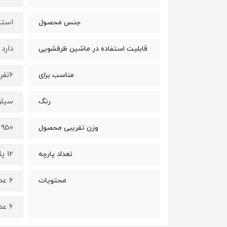
استیل 0
جنس محصول
دارد
قابلیت استفاده در ماشین ظرفشویی
6نفر
مناسب برای
سیلو
رنگ
950 گرم
وزن تقریبی محصول
12 پارچه
تعداد پارچه
6 عدد قاشق غذا خوری
محتویات
6 عدد چنگال غذا خوری