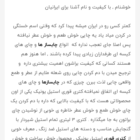
خوشنام , با کیفیت و نام آشنا برای ایرانیان
کمتر کسی رو در ایران میشه پیدا کرد که وقتی اسم خستگی
در کردن میاد یاد یه چایی خوش طعم و خوش عطر نیافته
پس اصلا جای تعجب نداره که انواع
چایساز ها
و چای های
کیسه ای طرفداران زیادی پیدا کرده باشند , اما هنوز هم
هستند کسانی که کیفیت براشون اهمیت بیشتری داره و
ترجیح میدن با دم کردن چایی روی شعله ملایم از عطر و طمع
واقعی چایی لذت ببرن. چیزی که در
چایسازها
و چای های
کیسه ای اتفاق نمیافته.کتری قوری استیل یونیک یکی از اون
محصولاتی هست که با کیفیت بالایی که داره با دم کردن یک
چای خوش طمع و خوش عطر خاطره ی خوبی از نوشیدن چای
براتون به جا میگذاره . کتری 3 لیتری تمام استیل شیردار با
گنجایش مناسب و دسته های استیل ضد زنگ , معرف خوبی
از
کتری قوری
استیل یونیک , محصول خوش ساخت و خوش