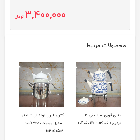
3,400,000
تومان
محصولات مرتبط
لیتر
کتری قوری سرامیکی 3
کتری قوری لوله ای 3 لیتر
لیتری ( کد کالا : 04050117)
استیل یونیک7280 (کد:
لیتر
405)
04050509)