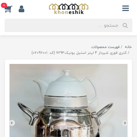
0
خانه
فهرست محصولات
کتری قوری شیردار 4 لیتر استیل یونیک7293 (کد: 02092001)