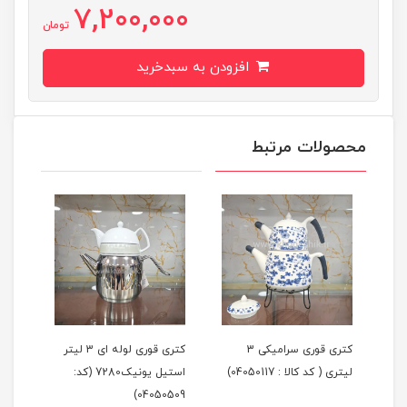
7,200,000
تومان
افزودن به سبدخرید
محصولات مرتبط
لیتر
کتری قوری سرامیکی 3
کتری قوری لوله ای 3 لیتر
لیتری ( کد کالا : 04050117)
استیل یونیک7280 (کد:
لیتر
405)
04050509)