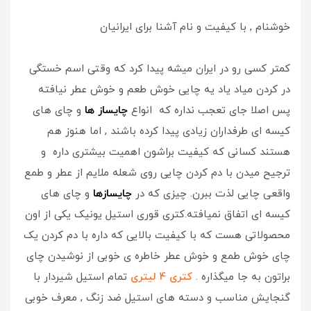
خوشنام , با کیفیت و نام آشنا برای ایرانیان
کمتر کسی رو در ایران میشه پیدا کرد که وقتی اسم خستگی
در کردن میاد یاد یه چایی خوش طعم و خوش عطر نیافته
پس اصلا جای تعجب نداره که انواع
چایساز ها
و چای های
کیسه ای طرفداران زیادی پیدا کرده باشند , اما هنوز هم
هستند کسانی که کیفیت براشون اهمیت بیشتری داره و
ترجیح میدن با دم کردن چایی روی شعله ملایم از عطر و طمع
واقعی چایی لذت ببرن. چیزی که در
چایسازها
و چای های
کیسه ای اتفاق نمیافته.کتری قوری استیل یونیک یکی از اون
محصولاتی هست که با کیفیت بالایی که داره با دم کردن یک
چای خوش طمع و خوش عطر خاطره ی خوبی از نوشیدن چای
براتون به جا میگذاره .
کتری 4 لیتری
تمام استیل شیردار با
گنجایش مناسب و دسته های استیل ضد زنگ , معرف خوبی