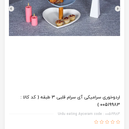
اردوخوری سرامیکی آی سرام قلبی 3 طبقه ( کد کالا :
00519983 )
Urdu eating Ayceram code : 00519983