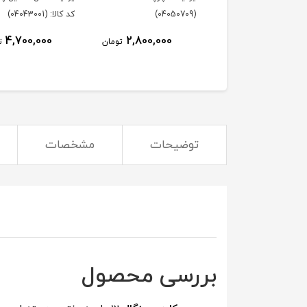
(04050709)
کد کالا: (04043001)
4,700,000
2,800,000
تومان
ت
توضیحات
مشخصات
بررسی محصول