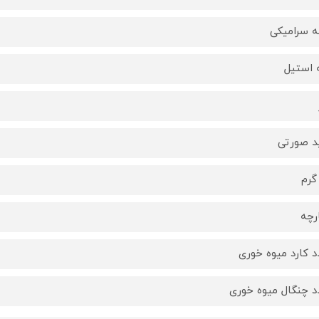
 سرامیکی
 استیل
 صورتی