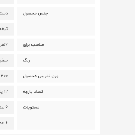
دسته
جنس محصول
تیغه
6نفر
مناسب برای
سفید
رنگ
300 گرم
وزن تقریبی محصول
12 پارچه
تعداد پارچه
6 عدد کارد میوه خوری
محتویات
6 عدد چنگال میوه خوری