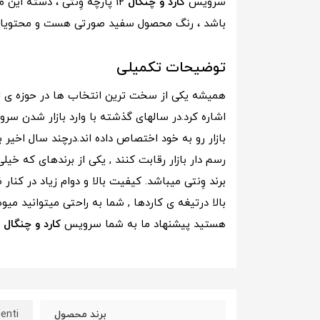
سرویس
کارد و چنگال
12 پارچه وِنتی ، دسته این محصول از جنس سرامیک می باشد و تیغه کالا از استیل می باشد، این سرویس
باشد ، رنگ محصول سفید صورتی هست و محتویات
توضیحات تکمیلی
همیشه یکی از سخت ترین انتخاب ها در حوزه ی 
اشاره کرد.در سالهای گذشته با وارد بازار شدن
بازار رو به خود اختصاص داده اند.درچند سال اخیر
رسم دار بازار رقابت کنند , یکی از برندهای که 
برند وِنتی میباشد. کیفیت بالا و دوام زیاد در ک
بالا درتیغه ی کاردها , شما به راحتی میتوانید می
هستید پیشنهاد ما به شما سرویس
کارد و چنگال
12 پارچه وِنتی میباشد.
enti
برند محصول