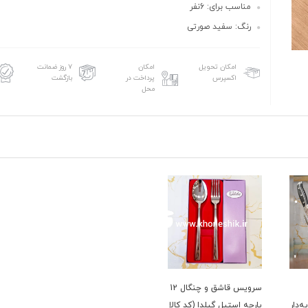
مناسب برای: 6نفر
رنگ: سفید صورتی
امکان تحویل
امکان
۷ روز ضمانت
اکسپرس
پرداخت در
بازگشت
محل
سرویس قاشق و چنگال 12
‌دار
پارچه استیل گیلدا (کد کالا