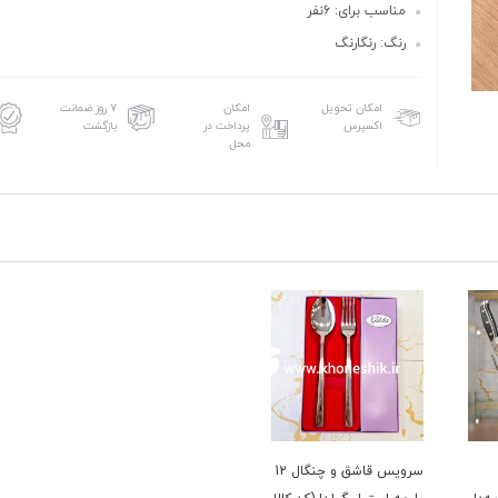
مناسب برای: 6نفر
رنگ: رنگارنگ
امکان تحویل
امکان
۷ روز ضمانت
اکسپرس
پرداخت در
بازگشت
محل
سرویس قاشق و چنگال 12