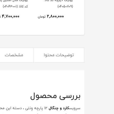
یونیک 7پارچه کد کالا:
یونیک مدل استیل پایه
(04050709)
کد کالا: (04043001)
4,700,000
2,800,000
تومان
ت
توضیحات محتوا
مشخصات
بررسی محصول
سرویس
کارد و چنگال
12 پارچه وِنتی ، دسته این محصول از جنس سرامیک می باشد و تیغه کالا از استیل می باشد. این سرویس