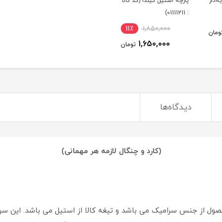
‌دار
پارچه استیل گیلدا (کد کالا
: 01111211)
11٪
1,850,000
ومان
1,650,000
تومان
دیدگاه‌ها
(کارد و چنگال لازمه هر مهمانی)