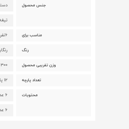
دسته
جنس محصول
تیغه
6نفر
مناسب برای
رنگا
رنگ
300 گرم
وزن تقریبی محصول
12 پارچه
تعداد پارچه
6 عدد کارد میوه خوری
محتویات
6 عدد چنگال میوه خوری