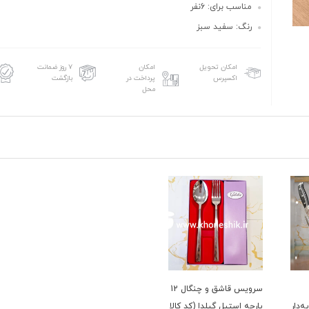
مناسب برای: 6نفر
رنگ: سفید سبز
امکان تحویل
امکان
۷ روز ضمانت
اکسپرس
پرداخت در
بازگشت
محل
سرویس قاشق و چنگال 12
‌دار
پارچه استیل گیلدا (کد کالا