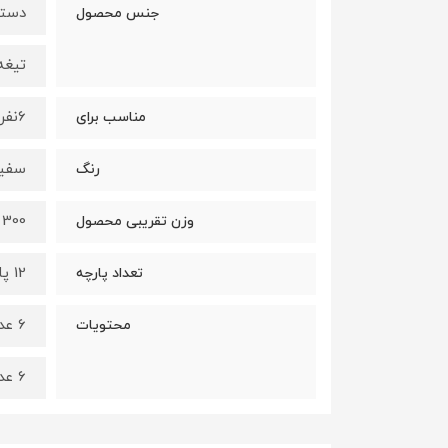
دسته
جنس محصول
تیغه
6نفر
مناسب برای
سفید
رنگ
300 گرم
وزن تقریبی محصول
12 پارچه
تعداد پارچه
6 عدد کارد میوه خوری
محتویات
6 عدد چنگال میوه خوری