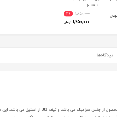
: 01111211)
11٪
1,850,000
ومان
1,650,000
تومان
دیدگاه‌ها