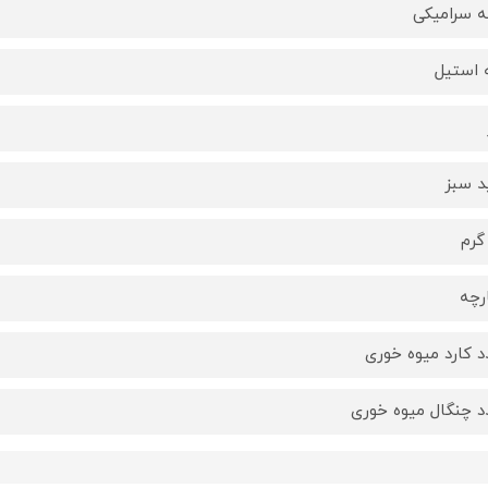
 سرامیکی
 استیل
 سبز