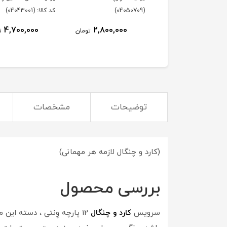
(04050709)
کد کالا: (04043001)
4,700,000
2,800,000
تومان
ت
توضیحات
مشخصات
(کارد و چنگال لازمه هر مهمانی)
بررسی محصول
سرویس
کارد و چنگال
12 پارچه وِنتی ، دسته این محصول از جنس سرامیک می باشد و تیغه کالا از استیل می باشد. این سرویس