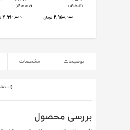
04050509)
04050117)
4,990,000
2,950,000
7,270,000
تومان
تومان
ت
توضیحات
مشخصات
(استفاد
بررسی محصول