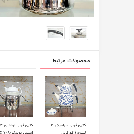
محصولات مرتبط
کتری قوری شیردار 5 لیتر
کتری قوری سرامیکی 3
کت
یل یونیک (کد کالا
لیتری ( کد کالا :
استیل یونی