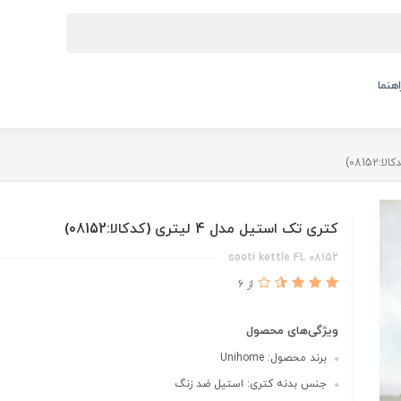
اهنما
کتری تک استیل مدل 4 لیتری (کدکالا:08152)
sooti kettle 4L 08152
از 6
ویژگی‌های محصول
برند محصول: Unihome
جنس بدنه کتری: استیل ضد زنگ