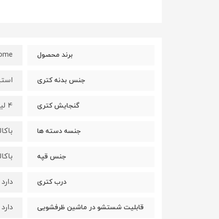
home
برند محصول
استی
جنس بدنه کتری
4 لیتر
گنجایش کتری
باکا
جنسه دسته ها
باکا
جنس قپه
دارد
درب کتری
دارد
قابلیت شستشو در ماشین ظرفشویی