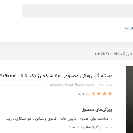
اهنما
دسته گل روبانی مصنوعی 50 شاخه رز (کد کالا : 03090401)
artiroze ficial flower code : 03090401
از 5
ویژگی‌های محصول
مناسب برای: هدیه , تزیین خانه , کادوی ولنتاین , خواستگاری , رو...
جنس گلها: ساتن با کیفیت