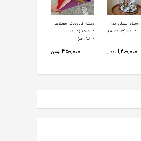
ر رومیزی فصلی مدل
دسته گل روبانی مصنوعی
 کالا:(04061103)
3 شاخه (کد کالا :
03090113)
350,000
1,200,000
تومان
تومان