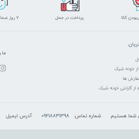
ودن کالا
پرداخت در محل
۷ روز ضمانت بازگشت
یان
ما ر
ل
از خونه شیک
فارش ها
 از گارانتی خونه شیک
شماره تماس:
09218831398
آدرس ایمیل: