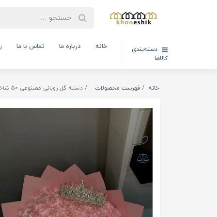
خانه
درباره ما
تماس با ما
ر
دسته‌بندی
کالاها
خانه
فهرست محصولات
دسته گل روبانی مصنوعی 50 شاخه رز (کد کالا : 03090401)