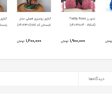
تدی رز Teddy Rose
آباژور رومیزی فصلی مدل
آباژو
(کدکالا : 04072804)
تابستان کد کالا:(04061301)
زمستان کد
1,200,000
1,900,000
ومان
تومان
تومان
دیدگاه‌ها