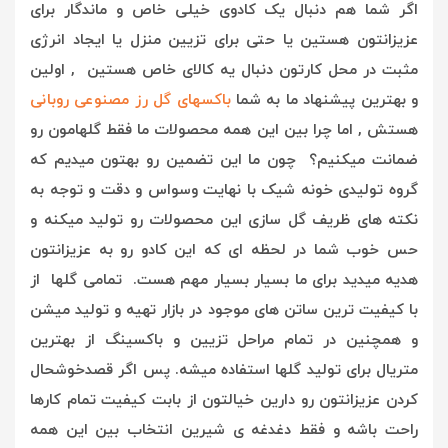
اگر شما هم دنبال یک کادوی خیلی خاص و ماندگار برای
عزیزانتون هستین یا حتی برای تزیین منزل یا ایجاد انرژی
مثبت در محل کارتون دنبال یه کالای خاص هستین , اولین
و بهترین پیشنهاد ما به شما
باکسهای گل رز مصنوعی روبانی
هستش , ا
ما چرا بین این همه محصولات ما فقط گلهامون رو
ضمانت میکنیم؟ چون ما این تضمین رو بهتون میدیم که
گروه تولیدی خونه شیک با نهایت وسواس و دقت و توجه به
نکته های ظریف گل سازی این محصولات رو تولید میکنه و
حس خوب شما در لحظه ای که این کادو رو به عزیزانتون
هدیه میدید برای ما بسیار بسیار مهم هست. تمامی گلها از
با کیفیت ترین ساتن های موجود در بازار تهیه و تولید میشن
و همچنین در تمام مراحل تزیین و باکسینگ از بهترین
متریال برای تولید گلها استفاده میشه. پس اگر قصدخوشحال
کردن عزیزانتون رو دارین خیالتون از بابت کیفیت تمام کارها
راحت باشه و فقط دغدغه ی شیرین انتخاب بین این همه