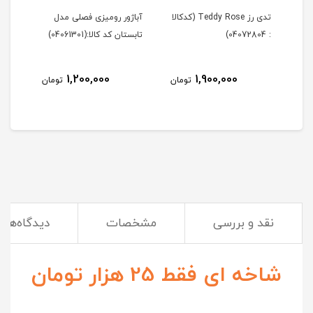
Tedd (کدکالا
تدی رز Teddy Rose (کدکالا
آباژور رومیزی فصلی مدل
آباژ
: 04072804)
تابستان کد کالا:(04061301)
زمستان 
1,200,000
1,900,000
مان
تومان
تومان
نقد و بررسی
مشخصات
دیدگاه‌ها
شاخه ای فقط 25 هزار تومان