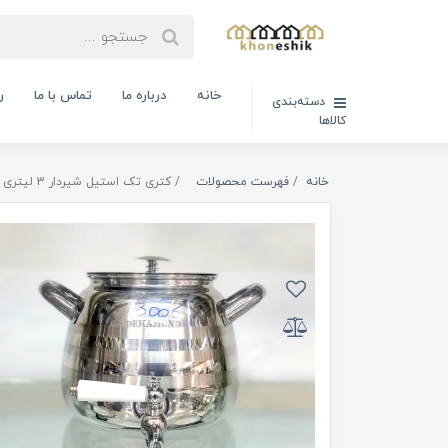
خانه
درباره ما
تماس با ما
ر
دسته‌بندی
کالاها
خانه
فهرست محصولات
کتری تک استیل شیردار 3 لیتری دکاموند ( کد کالا : 01100304)