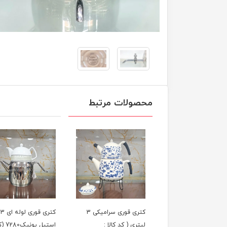
محصولات مرتبط
کتری قوری شیردار 5 لیتر
کتری قوری سرامیکی 3
کت
یل یونیک (کد کالا
لیتری ( کد کالا :
استیل یونی