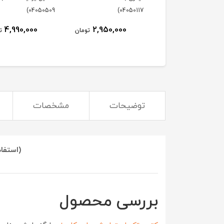
04050509)
04050117)
4,990,000
2,950,000
7,270,000
تومان
تومان
ت
توضیحات
مشخصات
(استفاد
بررسی محصول