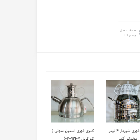
ضمانت اصل
بودن کالا
کتری قوری شیردار 4 لیتر
کتری قوری استیل سوتی (
کتری تک استیل مدل
 یونیک (کد:
کد کالا : 02091907)
سوتی نیم لیتری (کدکالا: