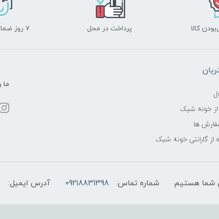
ودن کالا
پرداخت در محل
۷ روز ضمانت بازگشت
یان
ما ر
ل
از خونه شیک
فارش ها
 از گارانتی خونه شیک
شماره تماس:
09218831398
آدرس ایمیل: