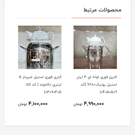
محصولات مرتبط
کتری قوری لوله ای 3 لیتر
کتری قوری استیل شیردار 5
استیل یونیک7280 (کد:
لیتری دکاموند ( کد کالا :
لیتر
403)
03070405)
04050509)
4,100,000
4,990,000
مان
تومان
تومان