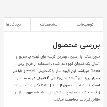
توضیحات
مشخصات
دیدگاه‌ها
(قهوه با این
قهوه ساز
، سریع و آسان)
بررسی محصول
بدون شک اول صبح , بهترین گزینه برای تهیه ی سریع و
آسان یک فنجان قهوه دم شده ، استفاده از فرنچ پرس
florea میباشد. این قهوه ساز با گنجایش 600ML و طراحی
بسیار زیبا برای آماده سازی
3 الی 4 فنجان
قهوه مناسب
است. فلزات این محصول از استیل 304 نگیر ضدآب و ضد
زنگ میباشد و جداره پلاستیکی آن از شیشه قهوه ساز در
مقابل ضربات محافظت میکند.