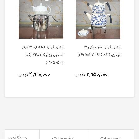
لیتر
کتری قوری سرامیکی 3
کتری قوری لوله ای 3 لیتر
لیتری ( کد کالا : 04050117)
استیل یونیک7280 (کد:
لیتر
405)
04050509)
4,990,000
2,950,000
مان
تومان
تومان
توضیحات
مشخصات
دیدگاه‌ها