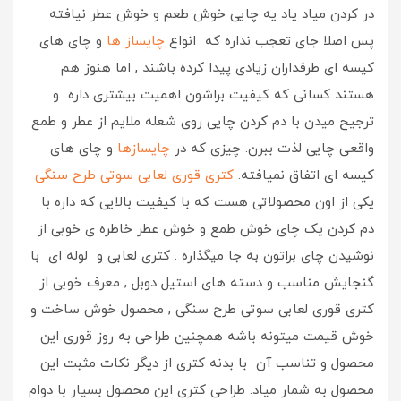
در کردن میاد یاد یه چایی خوش طعم و خوش عطر نیافته
پس اصلا جای تعجب نداره که انواع
چایساز ها
و چای های
کیسه ای طرفداران زیادی پیدا کرده باشند , اما هنوز هم
هستند کسانی که کیفیت براشون اهمیت بیشتری داره و
ترجیح میدن با دم کردن چایی روی شعله ملایم از عطر و طمع
واقعی چایی لذت ببرن. چیزی که در
چایسازها
و چای های
کیسه ای اتفاق نمیافته.
کتری قوری لعابی سوتی طرح سنگی
یکی از اون محصولاتی هست که با کیفیت بالایی که داره با
دم کردن یک چای خوش طمع و خوش عطر خاطره ی خوبی از
نوشیدن چای براتون به جا میگذاره . کتری لعابی و لوله ای با
گنجایش مناسب و دسته های استیل دوبل , معرف خوبی از
کتری قوری لعابی سوتی طرح سنگی , محصول خوش ساخت و
خوش قیمت میتونه باشه همچنین طراحی به روز قوری این
محصول و تناسب آن با بدنه کتری از دیگر نکات مثبت این
محصول به شمار میاد. طراحی کتری این محصول بسیار با دوام