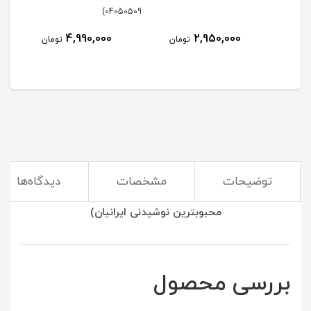
405)
04050509)
4,990,000
2,950,000
مان
تومان
تومان
توضیحات
مشخصات
دیدگاه‌ها
(استفاده از کتری و قوری بهترین راه برای درست کردن
محبوبترین نوشیدنی ایرانیان)
بررسی محصول