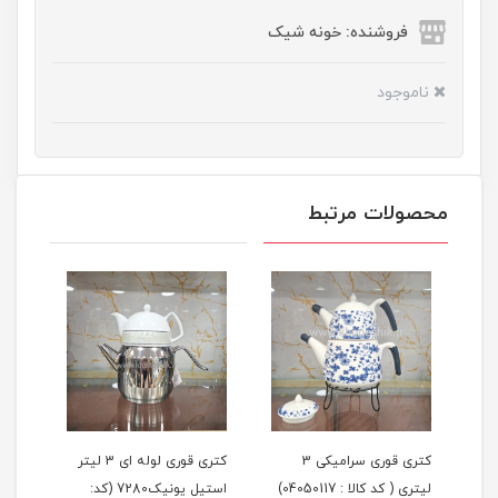
فروشنده: خونه شیک
ناموجود
محصولات مرتبط
لیتر
کتری قوری سرامیکی 3
کتری قوری لوله ای 3 لیتر
لیتری ( کد کالا : 04050117)
استیل یونیک7280 (کد:
لیتر