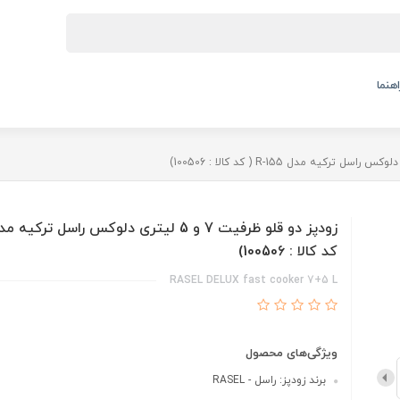
اهنما
کد کالا : 100506)
RASEL DELUX fast cooker 7+5 L
ویژگی‌های محصول
برند زودپز: راسل - RASEL