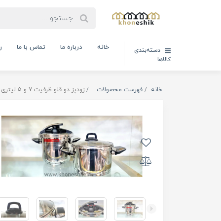
خانه
درباره ما
تماس با ما
ر
دسته‌بندی
کالاها
خانه
فهرست محصولات
زودپز دو قلو ظرفیت 7 و 5 لیتری دلوکس راسل ترکیه مدل R-155 ( کد کالا : 100506)