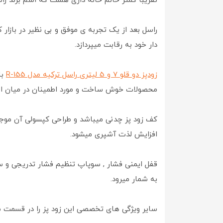
تقریبا کمتر خانم خانه داری هست که اسم برند ر
راسل بعد از یک تجربه ی موفق و بی نظیر در بازار 
دار خود به رقابت میپردازد.
زودپز دو قلو 7 و 5 لیتری راسل ترکیه مدل R-155
محصولات خوش ساخت و مورد اطمینان در میان انو
کف زود پز چدنی میباشد و طراحی کپسولی آن موجب
افزایش لذت آشپری میشود.
قفل ایمنی فشار , سوپاپ تنظیم فشار تدریجی و سو
به شمار میرود.
سایر ویژگی های تخصصی این زود پز را در قسمت 