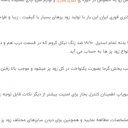
اسل رو به خصوص در حوزه ی
کتری قوری
و لوازم سرو چای نشنیده باشه.
کتری قوری ایران این بار با تولید زود پزهای بسیار با کیفیت , زیبا و 
با بدنه تمام استیل 18/10 ضد زنگ نیکل کروم که در قسمت
اع زود پز ها به حساب می آید.
 پخش گرما بصورت یکنواخت در کل زود پز میشود و موجب بالا رفتن 
پاپ اطمینان کنترل بخار برای امنیت بیشتر از دیگر نکات قابل توجه
زود
مشخصات مطالعه نمایید و همچنین برای دیدن سایزهای محتلف زود پز 