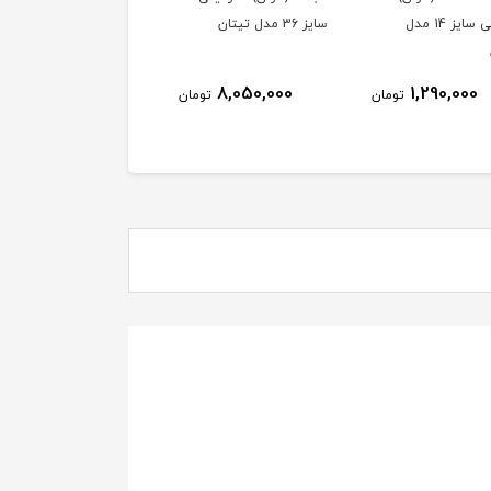
گرانیتی سایز 14 مدل
سایز 36 مدل تیتان
مدل السا سایز 18 (کد 
: 03071701)
3,650,000
8,050,000
1,290,000
تومان
تومان
توم