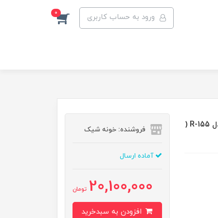
0
ورود به حساب کاربری
زودپز دو قلو ظرفیت 7 و 5 لیتری دلوکس راسل ترکیه مدل R-155 (
فروشنده: خونه شیک
آماده ارسال
20,100,000
تومان
افزودن به سبدخرید