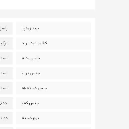
راسل - 
برند زودپز
ترکی
کشور مبدا برند
استیل -
جنس بدنه
استیل - 
جنس درب
استی
جنس دسته ها
چدن
جنس کف
دو د
نوع دسته