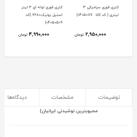
لیتر
کتری قوری سرامیکی 3
کتری قوری لوله ای 3 لیتر
لیتری ( کد کالا : 04050117)
استیل یونیک7280 (کد:
لیتر
405)
04050509)
4,990,000
2,950,000
مان
تومان
تومان
توضیحات
مشخصات
دیدگاه‌ها
(استفاده از کتری و قوری بهترین راه برای درست کردن
محبوبترین نوشیدنی ایرانیان)