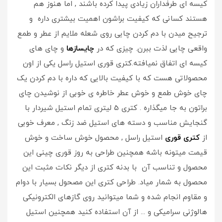
کیسه ای طرفداران زیادی پیدا کرده باشند , اما هنوز هم
هستند کسانی که کیفیت براشون اهمیت بیشتری داره و
ترجیح میدن با دم کردن چایی روی شعله ملایم از عطر و طمع
واقعی چایی لذت ببرن. چیزی که در
چایسازها
و چای های
کیسه ای اتفاق نمیافته.کتری قوری استیل راسل یکی از اون
محصولاتی هست که با کیفیت بالایی که داره با دم کردن یک
چای خوش طمع و خوش عطر خاطره ی خوبی از نوشیدن چای
براتون به جا میگذاره . کتری 5 لیتری تمام استیل شیردار با
گنجایش مناسب و دسته های استیل ضد زنگ , معرف خوبی
از
کتری قوری
استیل راسل , محصول خوش ساخت و خوش
قیمت میتونه باشه همچنین طراحی به روز قوری چینی این
محصول و تناسب آن با بدنه کتری از دیگر نکات مثبت این
محصول به شمار میاد. طراحی کتری این مصحول بسیار با دوام
و مقاوم انجام شده و شما میتوانید روی گازهای الکترونیکی
هالوژنی سرامیکی و ... از آن استفاده کنید همچنین استیل