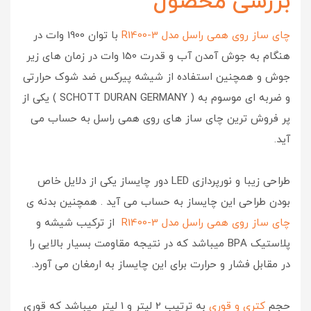
بررسی محصول
چای ساز روی همی راسل مدل R1400-3
با توان 1900 وات در
هنگام به جوش آمدن آب و قدرت 150 وات در زمان های زیر
جوش و همچنین استفاده از شیشه پیرکس ضد شوک حرارتی
و ضربه ای موسوم به ( SCHOTT DURAN GERMANY ) یکی از
پر فروش ترین چای ساز های روی همی راسل به حساب می
آید.
طراحی زیبا و نورپردازی LED دور چایساز یکی از دلایل خاص
بودن طراحی این چایساز به حساب می آید . همچنین بدنه ی
چای ساز روی همی راسل مدل R1400-3
از ترکیب شیشه و
پلاستیک BPA میباشد که در نتیجه مقاومت بسیار بالایی را
در مقابل فشار و حرارت برای این چایساز به ارمغان می آورد.
حجم
کتری و قوری
به ترتیب 2 لیتر و 1 لیتر میباشد که قوری