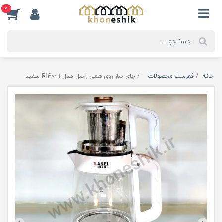
0
خانه
فهرست محصولات
چای ساز روی همی راسل مدل R1400-1 سفید