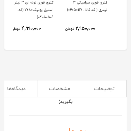
لیتر
کتری قوری سرامیکی 3
کتری قوری لوله ای 3 لیتر
لیتری ( کد کالا : 04050117)
استیل یونیک7280 (کد:
لیتر
405)
04050509)
4,990,000
2,950,000
مان
تومان
تومان
توضیحات
مشخصات
دیدگاه‌ها
(با چای ساز زمان را از دست ندهید و چای خود را زودتر تحویل
بگیرید)