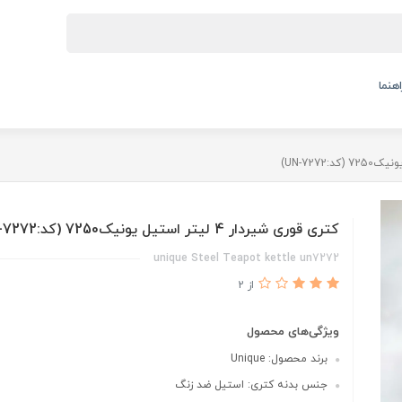
اهنما
کتری قوری شیردار 4 لیتر استیل یونیک7250 (کد:UN-7272)
unique Steel Teapot kettle un7272
از 2
ویژگی‌های محصول
برند محصول: Unique
جنس بدنه کتری: استیل ضد زنگ