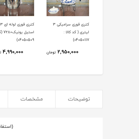
کتری قوری شیردار 5 لیتر
کتری قوری سرامیکی 3
کت
یل یونیک (کد کالا
لیتری ( کد کالا :
استیل یونی
04050509)
04050117)
4,990,000
2,950,000
7,270,000
تومان
تومان
ت
توضیحات
مشخصات
(استفاد