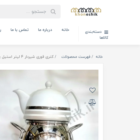
خانه
درباره ما
تماس با ما
ر
دسته‌بندی
کالاها
خانه
فهرست محصولات
کتری قوری شیردار 4 لیتر استیل یونیک7250 (کد:UN-7272)