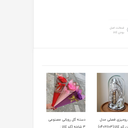
ضمانت اصل
بودن کالا
ر رومیزی فصلی مدل
دسته گل روبانی مصنوعی
 کالا:(04061103)
3 شاخه (کد کالا :