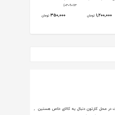
03090113)
350,000
1,200,000
تومان
تومان
بت در محل کارتون دنبال یه کالای خاص هستین ,