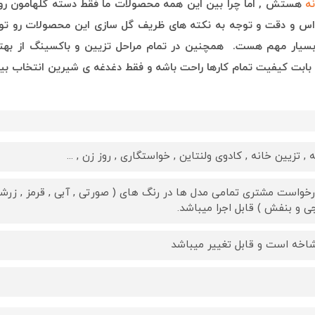
نه
هستش , ا
ما چرا بین این همه محصولات ما فقط دسته گلهامون ر
واس و دقت و توجه به نکته های ظریف گل سازی این محصولات رو تو
ار بسیار مهم هست. همچنین در تمام مراحل تزیین و باکسینگ از بهت
 بابت کیفیت تمام کارها راحت باشه و فقط دغدغه ی شیرین انتخاب بین
, تزیین خانه , کادوی ولنتاین , خواستگاری , روز زن , ...
رخواست مشتری تمامی مدل ها در رنگ های ( صورتی , آبی , قرمز , زرشکی
جی و بنفش ) قابل اجرا میباشد.