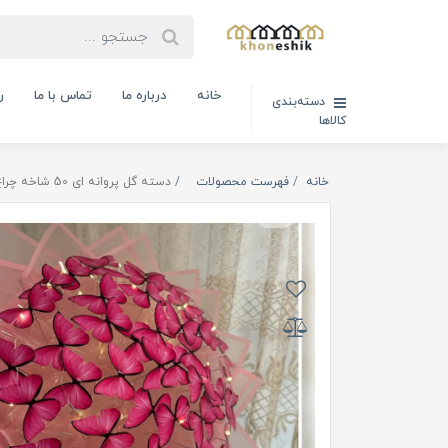
خانه
درباره ما
تماس با ما
ر
دسته‌بندی
کالاها
خانه
فهرست محصولات
دسته گل پروانه ای 50 شاخه چراغ دار (کدکالا : 04060106)