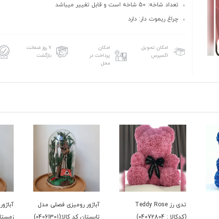
تعداد شاخه: 50 شاخه است و قابل تغییر میباشد
چراغ ریموت دار: دارد
امکان تحویل
امکان
۷ روز ضمانت
اکسپرس
پرداخت در
بازگشت
محل
تدی رز Teddy Rose
آباژور رومیزی فصلی مدل
آباژو
(کدکالا : 04072804)
تابستان کد کالا:(04061301)
زمستان کد