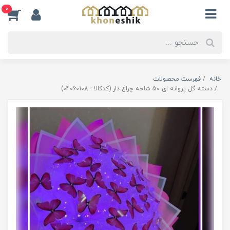
0
خانه
فهرست محصولات
دسته گل پروانه ای 50 شاخه چراغ دار (کدکالا : 04060108)