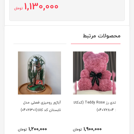
1,130,000
تومان
محصولات مرتبط
Tedd (کدکالا
تدی رز Teddy Rose (کدکالا
آباژور رومیزی فصلی مدل
آباژ
: 04072804)
تابستان کد کالا:(04061301)
زمستان 
1,200,000
1,900,000
مان
تومان
تومان