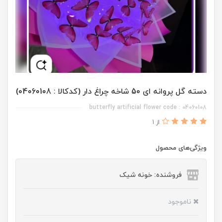
دسته گل پروانه ای 50 شاخه چراغ دار (کدکالا : 04060108)
butterfly artificial flower code : 04060108
از 1
ویژگی‌های محصول
فروشنده: خونه شیک
ناموجود