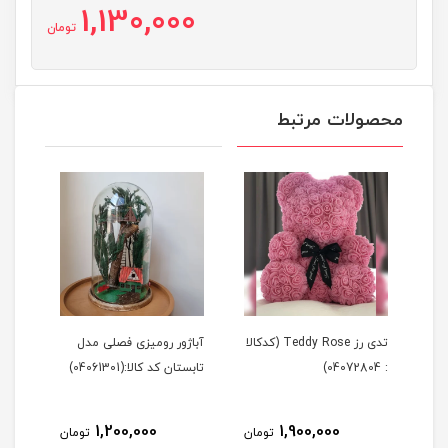
1,130,000
تومان
محصولات مرتبط
Tedd (کدکالا
تدی رز Teddy Rose (کدکالا
آباژور رومیزی فصلی مدل
آباژ
: 04072804)
تابستان کد کالا:(04061301)
زمستان 
1,200,000
1,900,000
مان
تومان
تومان