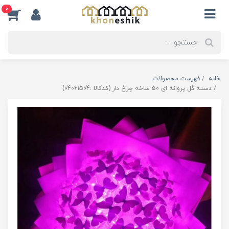
0
خانه
فهرست محصولات
دسته گل پروانه ای 50 شاخه چراغ دار (کدکالا :04061504)