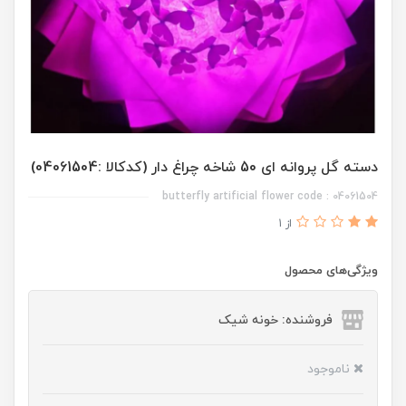
دسته گل پروانه ای 50 شاخه چراغ دار (کدکالا :04061504)
butterfly artificial flower code : 04061504
از 1
ویژگی‌های محصول
فروشنده: خونه شیک
ناموجود