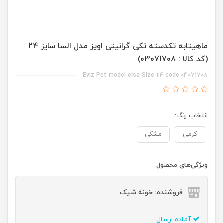
ماهیتابه تکدسته تکی گرانیتی اویز مدل السا سایز 24
(کد کالا : 03071708)
Eviz Pot model elsa Size 24 code:03071708
انتخاب رنگ:
کرمی
مشکی
ویژگی‌های محصول
فروشنده: خونه شیک
آماده ارسال