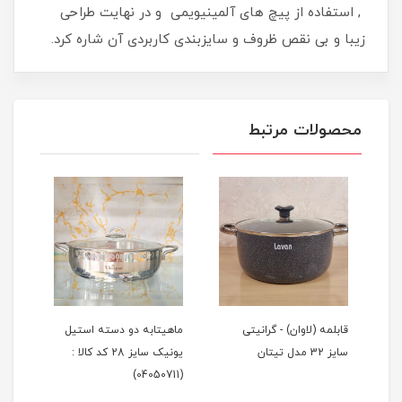
, استفاده از پیچ های آلمینیویمی و در نهایت طراحی
زیبا و بی نقص ظروف و سایزبندی کاربردی آن شاره کرد.
محصولات مرتبط
ز
قابلمه (لاوان) - گرانیتی
ماهیتابه دو دسته استیل
تابه
سایز 32 مدل تیتان
یونیک سایز 28 کد کالا :
گرانیتی 
(04050711)