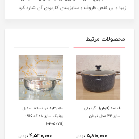
زیبا و بی نقص ظروف و سایزبندی کاربردی آن شاره کرد.
محصولات مرتبط
ز
قابلمه (لاوان) - گرانیتی
ماهیتابه دو دسته استیل
تابه
سایز 32 مدل تیتان
یونیک سایز 28 کد کالا :
گرانیتی 
(04050711)
4,530,000
5,810,000
مان
تومان
تومان