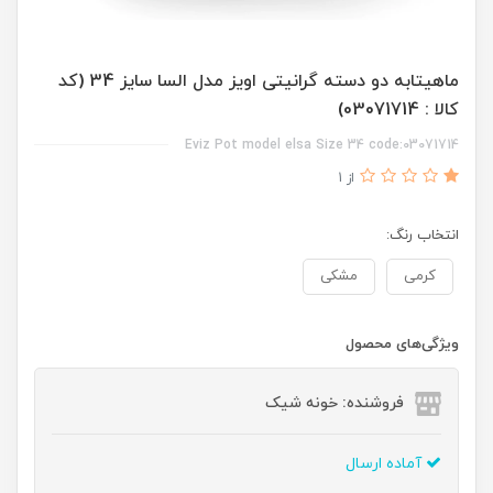
ماهیتابه دو دسته گرانیتی اویز مدل السا سایز 34 (کد
کالا : 03071714)
Eviz Pot model elsa Size 34 code:03071714
از 1
انتخاب رنگ:
کرمی
مشکی
ویژگی‌های محصول
فروشنده: خونه شیک
آماده ارسال