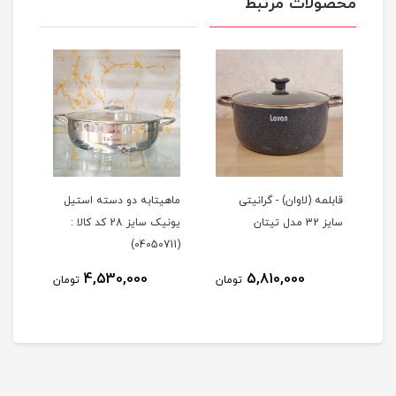
محصولات مرتبط
ز
قابلمه (لاوان) - گرانیتی
ماهیتابه دو دسته استیل
تابه
سایز 32 مدل تیتان
یونیک سایز 28 کد کالا :
گرانیتی 
(04050711)
4,530,000
5,810,000
مان
تومان
تومان