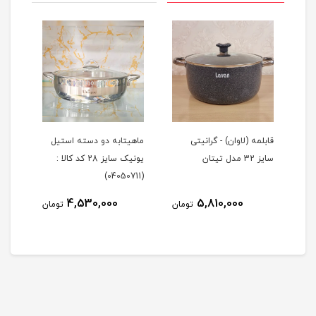
ز
قابلمه (لاوان) - گرانیتی
ماهیتابه دو دسته استیل
تابه
سایز 32 مدل تیتان
یونیک سایز 28 کد کالا :
گرانیتی 
(04050711)
4,530,000
5,810,000
مان
تومان
تومان