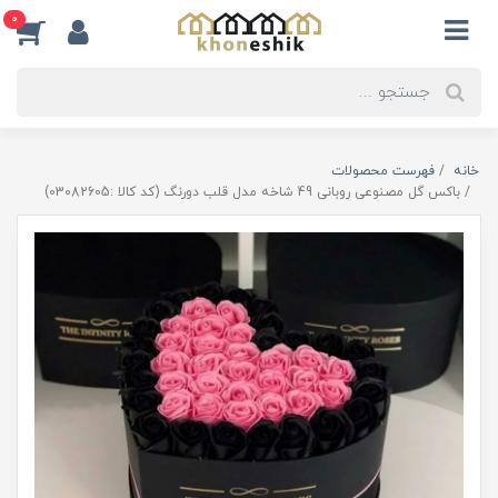
0
خانه
فهرست محصولات
باکس گل مصنوعی روبانی 49 شاخه مدل قلب دورنگ (کد کالا :03082605)