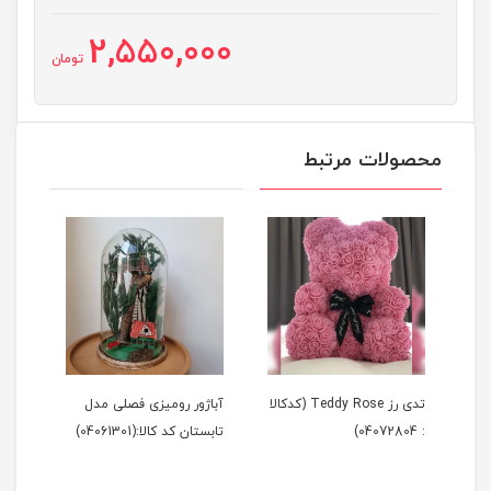
2,550,000
تومان
محصولات مرتبط
Tedd (کدکالا
تدی رز Teddy Rose (کدکالا
آباژور رومیزی فصلی مدل
آباژ
: 04072804)
تابستان کد کالا:(04061301)
زمستان 