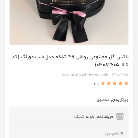
باکس گل مصنوعی روبانی 49 شاخه مدل قلب دورنگ (کد
کالا :03082605)
roze artificial flower code : 03082605
از 2
ویژگی‌های محصول
فروشنده: خونه شیک
ناموجود