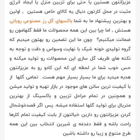
عزیزانتون هستین یا حتی برای تزیین منزل یا ایجاد انرژی
مثبت در محل کارتون دنبال یه کالای خاص هستین , اولین
و بهترین پیشنهاد ما به شما
باکسهای گل رز مصنوعی روبانی
هستش , ا
ما چرا بین این همه محصولات ما فقط گلهامون رو
ضمانت میکنیم؟ چون ما این تضمین رو بهتون میدیم که
گروه تولیدی خونه شیک با نهایت وسواس و دقت و توجه به
نکته های ظریف گل سازی این محصولات رو تولید میکنه و
حس خوب شما در لحظه ای که این کادو رو به عزیزانتون
هدیه میدید برای ما بسیار بسیار مهم هست. تمامی گلها از
با کیفیت ترین ساتن های موجود در بازار تهیه و تولید میشن
و همچنین در تمام مراحل تزیین و باکسینگ از بهترین
متریال برای تولید گلها استفاده میشه. پس اگر قصدخوشحال
کردن عزیزانتون رو دارین خیالتون از بابت کیفیت تمام کارها
راحت باشه و فقط دغدغه ی شیرین انتخاب بین این همه
طرح متنوع و زیبا رو داشته باشین