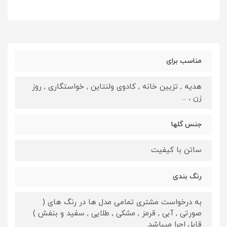
مناسب برای
هدیه , تزیین خانه , کادوی ولنتاین , خواستگاری , روز
زن , ...
جنس گلها
ساتن با کیفیت
رنگ بندی
به درخواست مشتری تمامی مدل ها در رنگ های (
صورتی , آبی , قرمز , مشکی , طلایی , سفید و بنفش )
قابل اجرا میباشد.