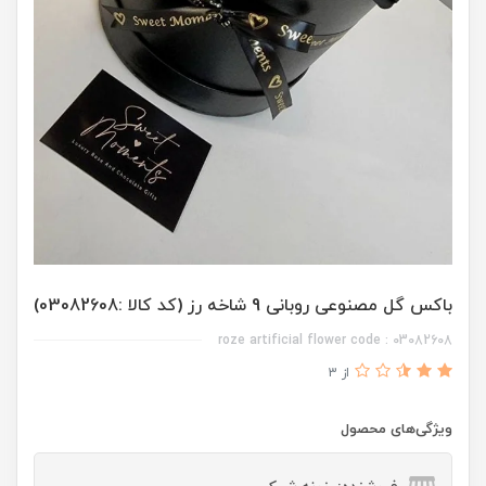
باکس گل مصنوعی روبانی 9 شاخه رز (کد کالا :03082608)
roze artificial flower code : 03082608
از 3
ویژگی‌های محصول