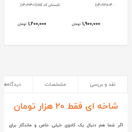
: 04072804)
تابستان کد کالا:(04061301)
زمستان 
1,200,000
1,900,000
مان
تومان
تومان
نقد و بررسی
مشخصات
دیدگاه‌ها
شاخه ای فقط 20 هزار تومان
اگر شما هم دنبال یک کادوی خیلی خاص و ماندگار برای