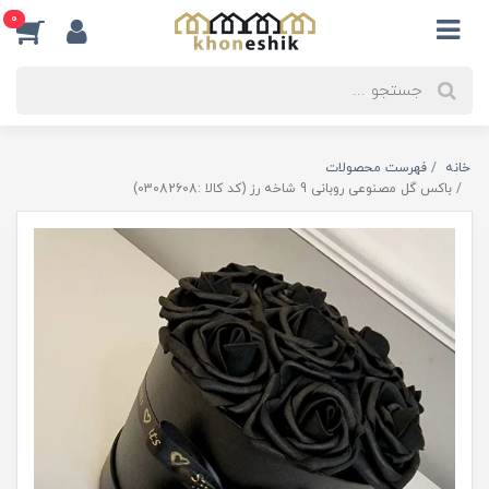
0
خانه
فهرست محصولات
باکس گل مصنوعی روبانی 9 شاخه رز (کد کالا :03082608)