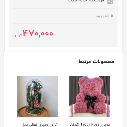
فروشنده: خونه شیک
ناموجود
470,000
تومان
محصولات مرتبط
Tedd (کدکالا
تدی رز Teddy Rose (کدکالا
آباژور رومیزی فصلی مدل
آباژ