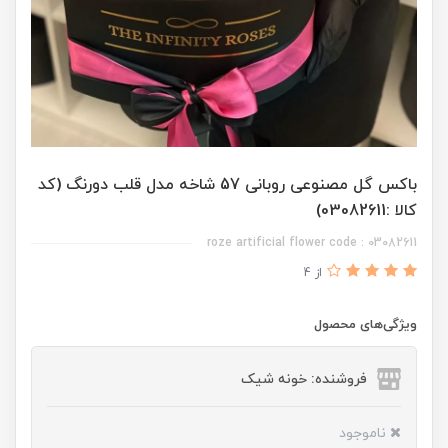
باکس گل مصنوعی روبانی 57 شاخه مدل قلب دورنگ (کد
کالا :03082611)
roze artificial flower code : 03082611
از 4
ویژگی‌های محصول
فروشنده: خونه شیک
ناموجود