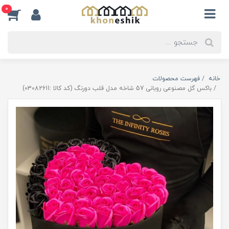
0
خانه
فهرست محصولات
باکس گل مصنوعی روبانی 57 شاخه مدل قلب دورنگ (کد کالا :03082611)