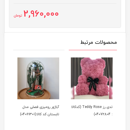
2,960,000
تومان
محصولات مرتبط
Tedd (کدکالا
تدی رز Teddy Rose (کدکالا
آباژور رومیزی فصلی مدل
آباژ
: 04072804)
تابستان کد کالا:(04061301)
زمستان 