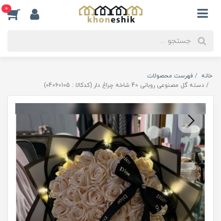
0
خانه
فهرست محصولات
دسته گل مصنوعی روبانی 40 شاخه چراغ دار (کدکالا : 04060105)