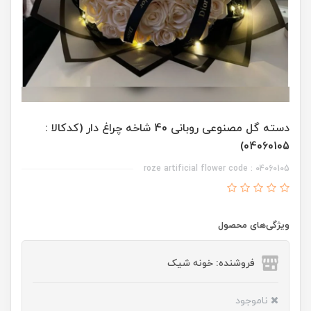
دسته گل مصنوعی روبانی 40 شاخه چراغ دار (کدکالا :
04060105)
roze artificial flower code : 04060105
ویژگی‌های محصول
فروشنده: خونه شیک
ناموجود