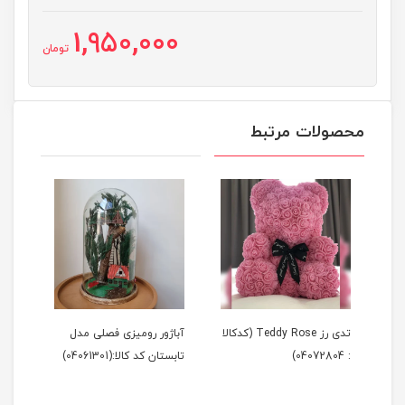
1,950,000
تومان
محصولات مرتبط
Tedd (کدکالا
تدی رز Teddy Rose (کدکالا
آباژور رومیزی فصلی مدل
آباژ
: 04072804)
تابستان کد کالا:(04061301)
زمستان 