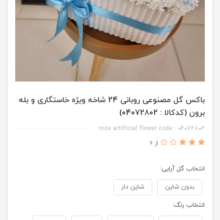
باکس گل مصنوعی روبانی 24 شاخه ویژه خاستگاری و بله
برون (کدکالا : 04072802)
roze artificial flower code : 04072802
از 6
انتخاب گل آرایی:
بدون شاین
شاین دار
انتخاب رنگ: