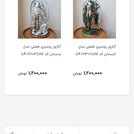
Tedd (کدکالا
آباژور رومیزی فصلی مدل
آباژور رومیزی فصلی مدل
تابستان کد کالا:(04061301)
زمستان کد کالا:(04061103)
شاخه (ک
1,200,000
1,200,000
مان
تومان
تومان