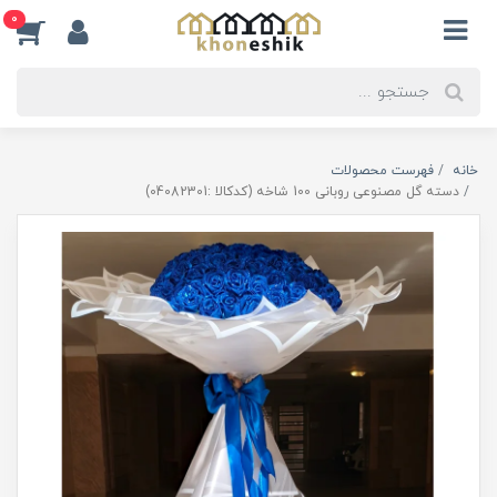
0
خانه
فهرست محصولات
دسته گل مصنوعی روبانی 100 شاخه (کدکالا :04082301)