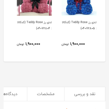
Tedd (کدکالا
تدی رز Teddy Rose (کدکالا
آباژور رومیزی فصلی مدل
آباژ
: 04072804)
تابستان کد کالا:(04061301)
زمستان 
1,200,000
1,900,000
مان
تومان
تومان
نقد و بررسی
مشخصات
دیدگاه‌ها