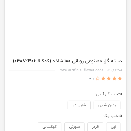
دسته گل مصنوعی روبانی 100 شاخه (کدکالا :04082301)
roze artificial flower code : 04082301
از 13
انتخاب گل آرایی:
بدون شاین
شاین دار
انتخاب رنگ:
ابی
قرمز
صورتی
کهکشانی