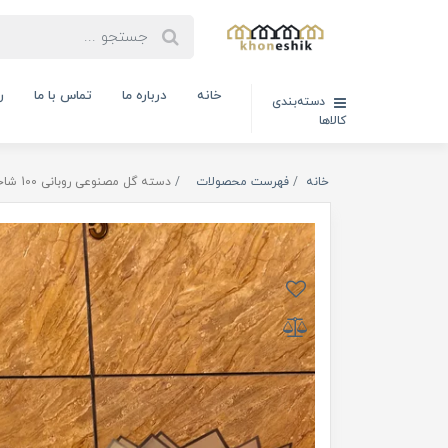
خانه
درباره ما
تماس با ما
ر
دسته‌بندی
کالاها
خانه
فهرست محصولات
دسته گل مصنوعی روبانی 100 شاخه (کدکالا :05031402)