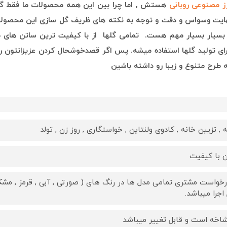
ز مصنوعی روبانی
هستش , ا
ما چرا بین این همه محصولات ما فقط 
نهایت وسواس و دقت و توجه به نکته های ظریف گل سازی این محصول
ما بسیار بسیار مهم هست. تمامی گلها از با کیفیت ترین ساتن های م
رای تولید گلها استفاده میشه. پس اگر قصدخوشحال کردن عزیزانتون رو
طرح متنوع و زیبا رو داشته باشین
, تزیین خانه , کادوی ولنتاین , خواستگاری , روز زن , تولد
 با کیفیت
رخواست مشتری تمامی مدل ها در رنگ های ( صورتی , آبی , قرمز , مشکی 
اجرا میباشد.