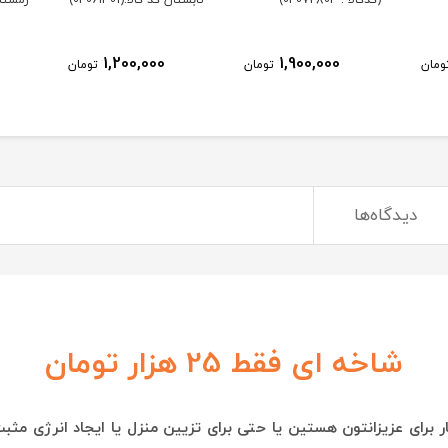
(کدکالا : 04072804)
تابستان کد کالا:(04061301)
زمستان کد
1,200,000
1,900,000
ومان
تومان
تومان
دیدگاه‌ها
شاخه ای فقط 25 هزار تومان
 برای عزیزانتون هستین یا حتی برای تزیین منزل یا ایجاد انرژی مث