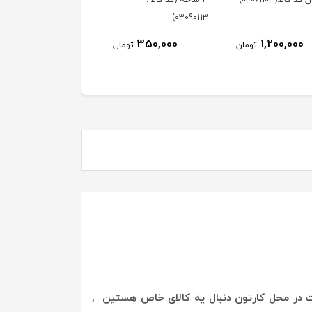
 کالا:(04061103)
3 شاخه (کد کالا :
03090113)
350,000
1,200,000
تومان
تومان
بت در محل کارتون دنبال یه کالای خاص هستین ,