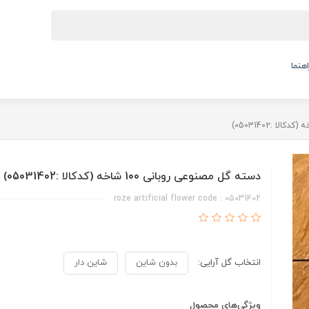
اهنما
دسته گل مصنوعی روبانی 100 شاخه (کدکالا :05031402)
roze artificial flower code : 05031402
انتخاب گل آرایی:
بدون شاین
شاین دار
ویژگی‌های محصول