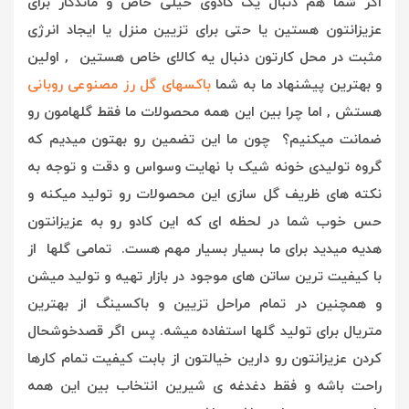
اگر شما هم دنبال یک کادوی خیلی خاص و ماندگار برای
عزیزانتون هستین یا حتی برای تزیین منزل یا ایجاد انرژی
مثبت در محل کارتون دنبال یه کالای خاص هستین , اولین
و بهترین پیشنهاد ما به شما
باکسهای گل رز مصنوعی روبانی
هستش , ا
ما چرا بین این همه محصولات ما فقط گلهامون رو
ضمانت میکنیم؟ چون ما این تضمین رو بهتون میدیم که
گروه تولیدی خونه شیک با نهایت وسواس و دقت و توجه به
نکته های ظریف گل سازی این محصولات رو تولید میکنه و
حس خوب شما در لحظه ای که این کادو رو به عزیزانتون
هدیه میدید برای ما بسیار بسیار مهم هست. تمامی گلها از
با کیفیت ترین ساتن های موجود در بازار تهیه و تولید میشن
و همچنین در تمام مراحل تزیین و باکسینگ از بهترین
متریال برای تولید گلها استفاده میشه. پس اگر قصدخوشحال
کردن عزیزانتون رو دارین خیالتون از بابت کیفیت تمام کارها
راحت باشه و فقط دغدغه ی شیرین انتخاب بین این همه