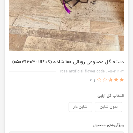
دسته گل مصنوعی روبانی 100 شاخه (کدکالا :05031403)
roze artificial flower code : 05031403
از 3
انتخاب گل آرایی:
بدون شاین
شاین دار
ویژگی‌های محصول