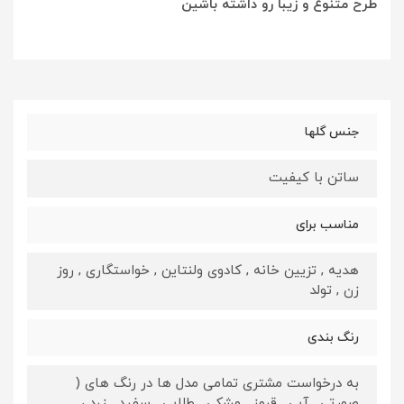
طرح متنوع و زیبا رو داشته باشین
جنس گلها
ساتن با کیفیت
مناسب برای
هدیه , تزیین خانه , کادوی ولنتاین , خواستگاری , روز
زن , تولد
رنگ بندی
به درخواست مشتری تمامی مدل ها در رنگ های (
صورتی , آبی , قرمز , مشکی , طلایی , سفید , زرد ،