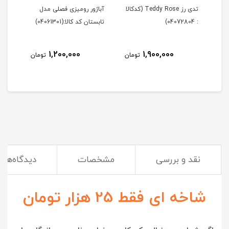
Tedd (کدکالا
تدی رز Teddy Rose (کدکالا
آباژور رومیزی فصلی مدل
آباژ
: 04072804)
تابستان کد کالا:(04061301)
زمستان 
1,200,000
1,900,000
مان
تومان
تومان
نقد و بررسی
مشخصات
دیدگاه‌ها
شاخه ای فقط 25 هزار تومان