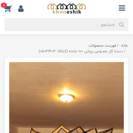
0
خانه
فهرست محصولات
دسته گل مصنوعی روبانی 100 شاخه (کدکالا :05031403)