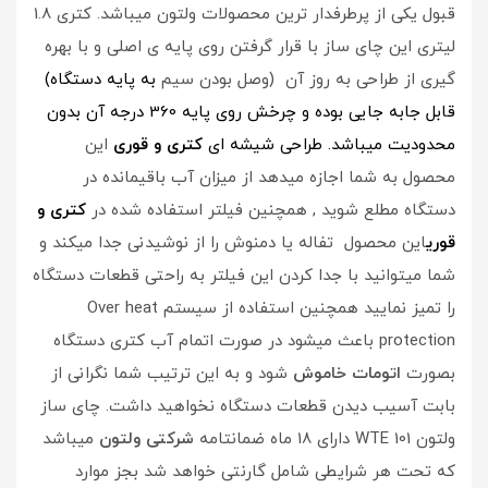
قبول یکی از پرطرفدار ترین محصولات ولتون میباشد. کتری 1.8
لیتری این چای ساز با قرار گرفتن روی پایه ی اصلی و با بهره
گیری از طراحی به روز آن (وصل بودن سیم
به پایه دستگاه)
قابل جابه جایی بوده و چرخش روی پایه 360 درجه آن بدون
محدودیت میباشد. طراحی شیشه ای
کتری و قوری
این
محصول به شما اجازه میدهد از میزان آب باقیمانده در
دستگاه مطلع شوید , همچنین فیلتر استفاده شده در
کتری و
قوری
این محصول تفاله یا دمنوش را از نوشیدنی جدا میکند و
شما میتوانید با جدا کردن این فیلتر به راحتی قطعات دستگاه
را تمیز نمایید همچنین استفاده از سیستم Over heat
protection باعث میشود در صورت اتمام آب کتری دستگاه
بصورت
اتومات خاموش
شود و به این ترتیب شما نگرانی از
بابت آسیب دیدن قطعات دستگاه نخواهید داشت. چای ساز
ولتون WTE 101 دارای 18 ماه ضمانتامه
شرکتی ولتون
میباشد
که تحت هر شرایطی شامل گارنتی خواهد شد بجز موارد