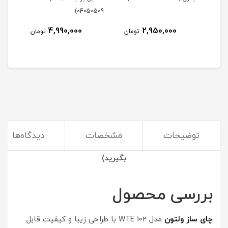
405)
04050509)
4,990,000
2,950,000
مان
تومان
تومان
توضیحات
مشخصات
دیدگاه‌ها
(با چای ساز زمان را از دست ندهید و چای خود را زودتر تحویل
بگیرید)
بررسی محصول
چای ساز ولتون
مدل WTE 102 با طراحی زیبا و کیفیت قابل