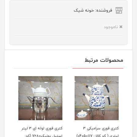
فروشنده: خونه شیک
ناموجود
محصولات مرتبط
لیتر
کتری قوری سرامیکی 3
کتری قوری لوله ای 3 لیتر
لیتری ( کد کالا : 04050117)
استیل یونیک7280 (کد:
لیتر